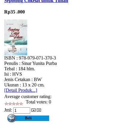
Sepotong Cokelat untuk Tuhan
Rp35 .000
ISBN : 978-979-071-370-3
Penulis : Sinar Yunita Purba
Tebal : 184 hlm.
Isi : HVS
Jenis Cetakan : BW
Ukuran : 13 x 20 cm.
[Detail Produk...]
Average customer rating:
Total votes: 0
Jml: