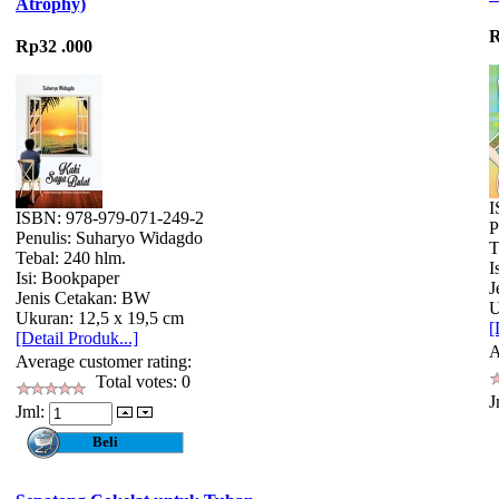
Atrophy)
R
Rp32 .000
I
ISBN: 978-979-071-249-2
P
Penulis: Suharyo Widagdo
T
Tebal: 240 hlm.
I
Isi: Bookpaper
J
Jenis Cetakan: BW
U
Ukuran: 12,5 x 19,5 cm
[
[Detail Produk...]
A
Average customer rating:
Total votes: 0
J
Jml: