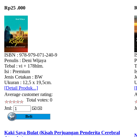
Rp25 .000
R
ISBN : 978-979-071-240-9
I
Penulis : Deni Wijaya
P
Tebal : vi + 178hlm.
T
Isi : Premium
I
Jenis Cetakan : BW
J
Ukuran : 12,5 x 19,5cm.
U
[Detail Produk...]
[
Average customer rating:
A
Total votes: 0
Jml:
J
Kaki Saya Bulat (Kisah Perjuangan Penderita Cerebral
N